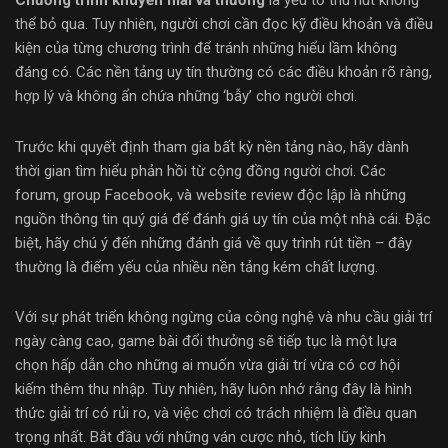
Chương trình khuyến mãi và thưởng
là yếu tố thu hút không
thể bỏ qua. Tuy nhiên, người chơi cần đọc kỹ điều khoản và điều
kiện của từng chương trình để tránh những hiểu lầm không
đáng có. Các nền tảng uy tín thường có các điều khoản rõ ràng,
hợp lý và không ẩn chứa những ‘bẫy’ cho người chơi.
Trước khi quyết định tham gia bất kỳ nền tảng nào, hãy dành
thời gian tìm hiểu phản hồi từ cộng đồng người chơi. Các
forum, group Facebook, và website review độc lập là những
nguồn thông tin quý giá để đánh giá uy tín của một nhà cái. Đặc
biệt, hãy chú ý đến những đánh giá về quy trình rút tiền – đây
thường là điểm yếu của nhiều nền tảng kém chất lượng.
Với sự phát triển không ngừng của công nghệ và nhu cầu giải trí
ngày càng cao, game bài đổi thưởng sẽ tiếp tục là một lựa
chọn hấp dẫn cho những ai muốn vừa giải trí vừa có cơ hội
kiếm thêm thu nhập. Tuy nhiên, hãy luôn nhớ rằng đây là hình
thức giải trí có rủi ro, và việc chơi có trách nhiệm là điều quan
trọng nhất. Bắt đầu với những ván cược nhỏ, tích lũy kinh