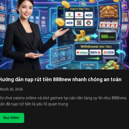
Hướng dẫn nạp rút tiền 888new nhanh chóng an toàn
March 26, 2026
Khi chơi casino online và slot games tại các nền tảng uy tín như 888new,
vấn đề nạp rút tiền là yếu tố quan trọng
Đọc thêm