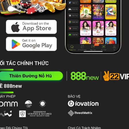
ỐI TÁC CHÍNH THỨC
Ề 888new