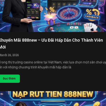
Khuyến Mãi 888new – Ưu Đãi Hấp Dẫn Cho Thành Viên
Mới
March 26, 2026
Trong thị trường casino online tại Việt Nam, việc lựa chọn một sân chơi u
tín với những chương trình khuyến mãi hấp dẫn là
Đọc thêm