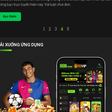
sòng bạc trực tuyến hiện nay. Với luật chơi đơn
Đọc thêm
1
2
3
4
5
ẢI XUỐNG ỨNG DỤNG