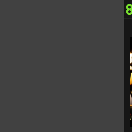
Skip
to
content