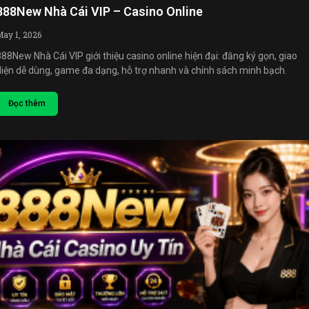
888New Nhà Cái VIP – Casino Online
ay 1, 2026
888New Nhà Cái VIP giới thiệu casino online hiện đại: đăng ký gọn, giao
diện dễ dùng, game đa dạng, hỗ trợ nhanh và chính sách minh bạch.
Đọc thêm